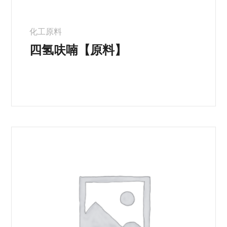
化工原料
四氢呋喃【原料】