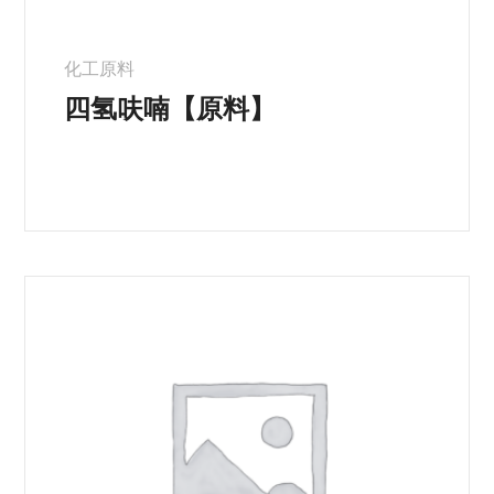
化工原料
四氢呋喃【原料】