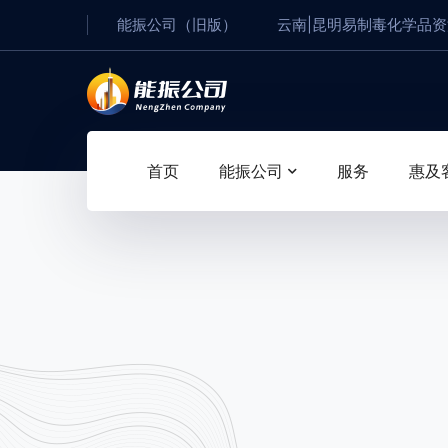
能振公司（旧版）
云南|昆明易制毒化学品
首页
能振公司
服务
惠及