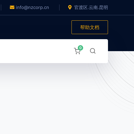
info@nzcorp.cn
官渡区.云南.昆明
帮助文档
0