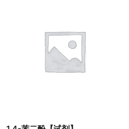
1,4-苯二酚【试剂】