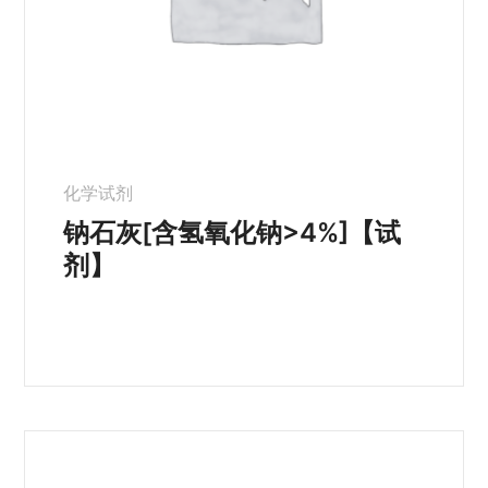
化学试剂
钠石灰[含氢氧化钠>4%]【试
剂】