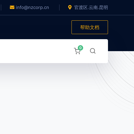
info@nzcorp.cn
官渡区.云南.昆明
帮助文档
0