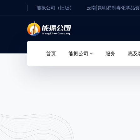
能振公司（旧版）
云南|昆明易制毒化学品
首页
能振公司
服务
惠及