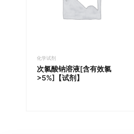
化学试剂
次氯酸钠溶液[含有效氯
>5%]【试剂】