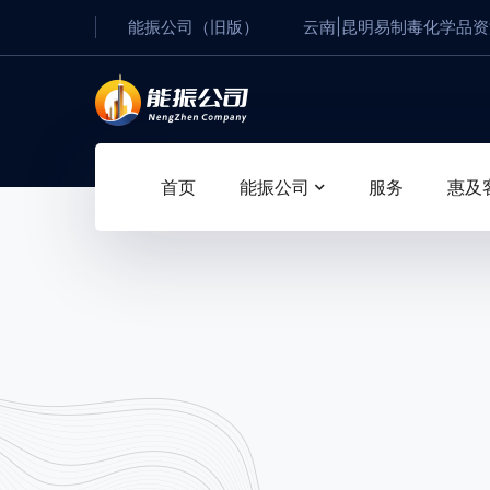
能振公司（旧版）
云南|昆明易制毒化学品
首页
能振公司
服务
惠及