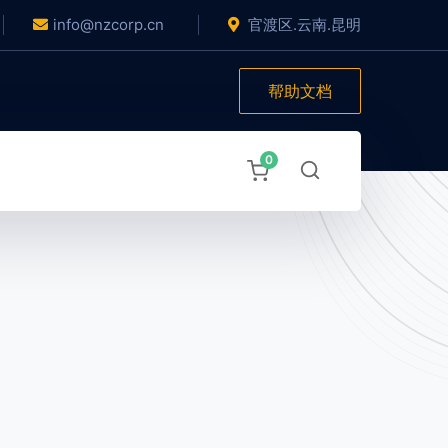
info@nzcorp.cn
官渡区.云南.昆明
帮助文档
0