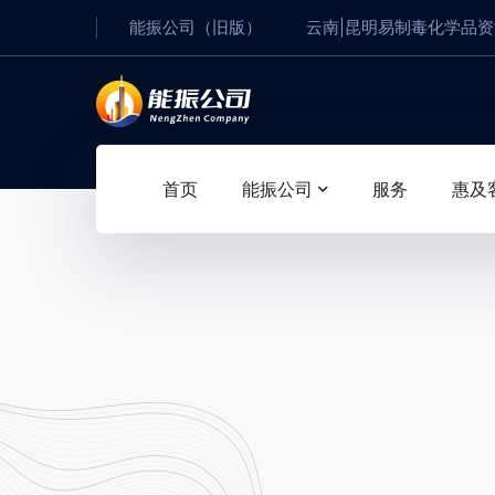
能振公司（旧版）
云南|昆明易制毒化学品
首页
能振公司
服务
惠及