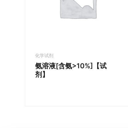
化学试剂
氨溶液[含氨>10%]【试
剂】