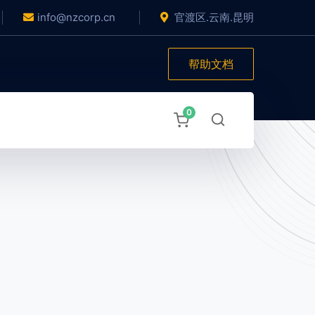
info@nzcorp.cn
官渡区.云南.昆明
帮助文档
0