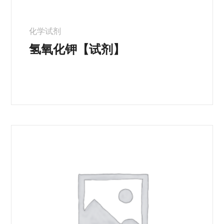
化学试剂
氢氧化钾【试剂】