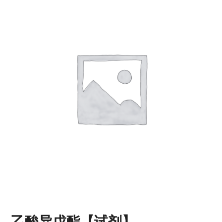
乙酸异戊酯【试剂】