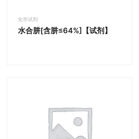
化学试剂
水合肼[含肼≤64%]【试剂】