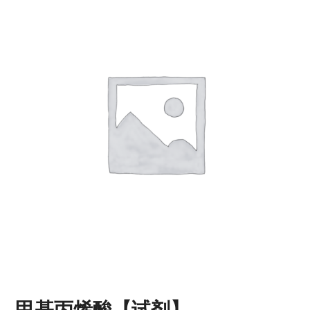
甲基丙烯酸【试剂】