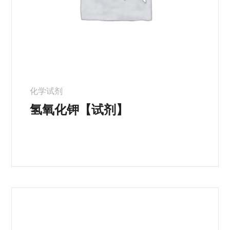
化学试剂
氢氧化钾【试剂】