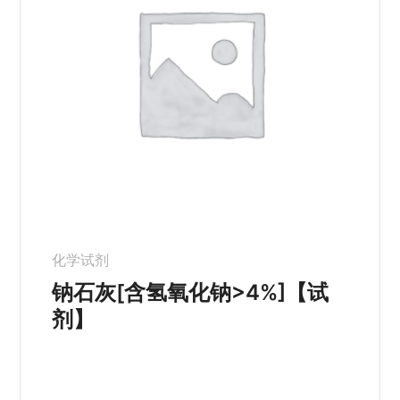
化学试剂
钠石灰[含氢氧化钠>4%]【试
剂】