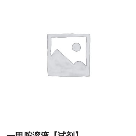
一甲胺溶液【试剂】