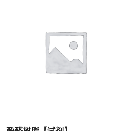
酚醛树脂【试剂】