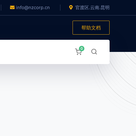
info@nzcorp.cn
官渡区.云南.昆明
帮助文档
0