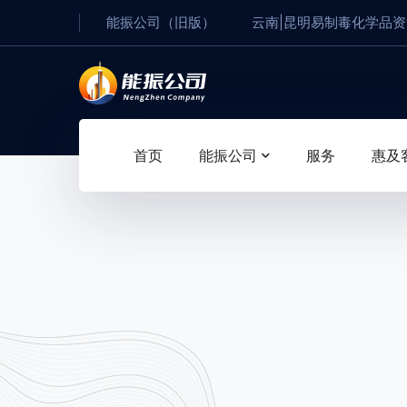
能振公司（旧版）
云南|昆明易制毒化学品
首页
能振公司
服务
惠及