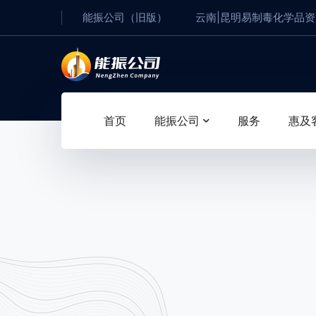
能振公司（旧版）
云南|昆明易制毒化学品
首页
能振公司
服务
惠及