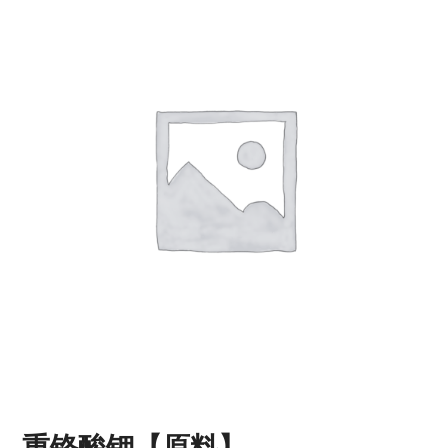
重铬酸钾【原料】