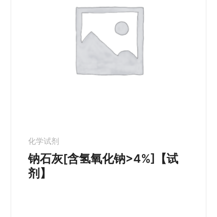
化学试剂
钠石灰[含氢氧化钠>4%]【试
剂】