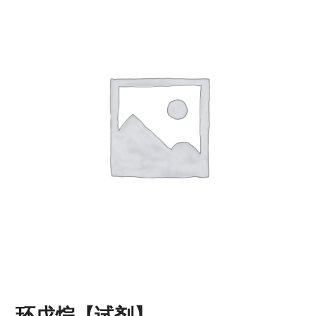
环戊烷【试剂】