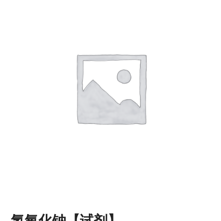
氢氧化钠【试剂】