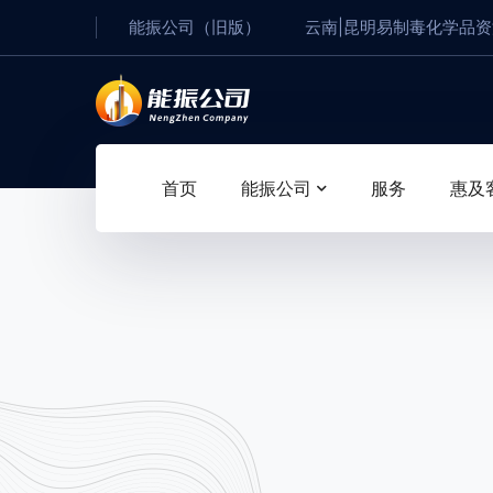
能振公司（旧版）
云南|昆明易制毒化学品
首页
能振公司
服务
惠及