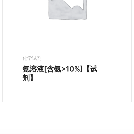
化学试剂
氨溶液[含氨>10%]【试
剂】