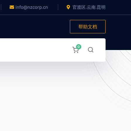
info@nzcorp.cn
官渡区.云南.昆明
帮助文档
0