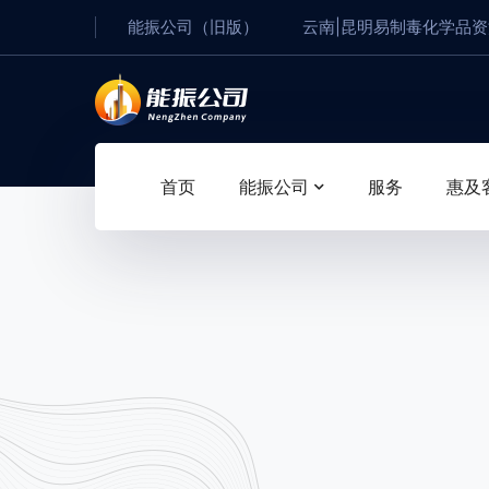
能振公司（旧版）
云南|昆明易制毒化学品
首页
能振公司
服务
惠及