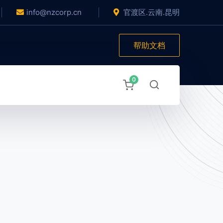
info@nzcorp.cn
官渡区.云南.昆明
帮助文档
0