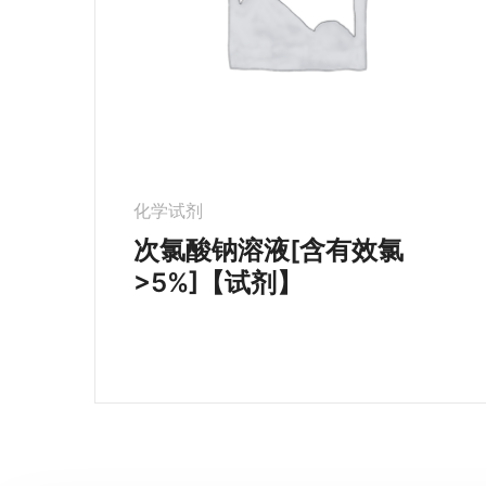
化学试剂
次氯酸钠溶液[含有效氯
>5%]【试剂】