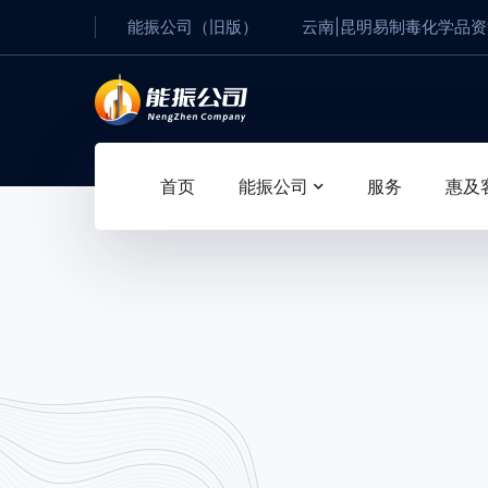
能振公司（旧版）
云南|昆明易制毒化学品
首页
能振公司
服务
惠及