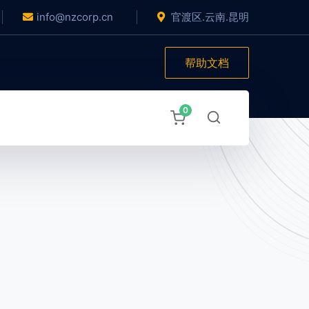
info@nzcorp.cn
官渡区.云南.昆明
帮助文档
0